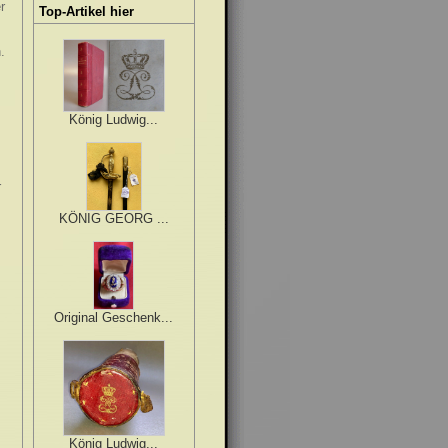
r
Top-Artikel hier
.
König Ludwig...
r
KÖNIG GEORG ...
Original Geschenk...
König Ludwig...